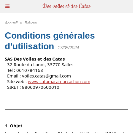
Des voiles et des Catas
Accueil
>
Brèves
Conditions générales
d’utilisation
17/05/2024
SAS Des Voiles et des Catas
  32 Route du Lanot, 33770 Salles
  Tel : 0610784168
  Email : 
voiles.catas@gmail.com
  Site web : 
www.catamaran-arcachon.com
  SIRET : 88060970600010 
1. Objet