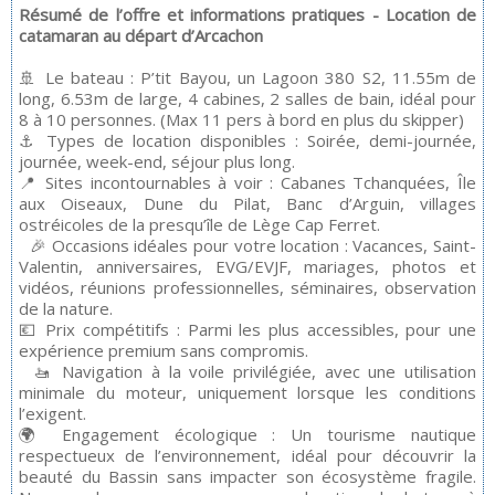
Résumé de l’offre et informations pratiques - Location de
catamaran au départ d’Arcachon
🚢 Le bateau : P’tit Bayou, un Lagoon 380 S2, 11.55m de
long, 6.53m de large, 4 cabines, 2 salles de bain, idéal pour
8 à 10 personnes. (Max 11 pers à bord en plus du skipper)
⚓ Types de location disponibles : Soirée, demi-journée,
journée, week-end, séjour plus long.
📍 Sites incontournables à voir : Cabanes Tchanquées, Île
aux Oiseaux, Dune du Pilat, Banc d’Arguin, villages
ostréicoles de la presqu’île de Lège Cap Ferret.
🎉 Occasions idéales pour votre location : Vacances, Saint-
Valentin, anniversaires, EVG/EVJF, mariages, photos et
vidéos, réunions professionnelles, séminaires, observation
de la nature.
💶 Prix compétitifs : Parmi les plus accessibles, pour une
expérience premium sans compromis.
🚤 Navigation à la voile privilégiée, avec une utilisation
minimale du moteur, uniquement lorsque les conditions
l’exigent.
🌍 Engagement écologique : Un tourisme nautique
respectueux de l’environnement, idéal pour découvrir la
beauté du Bassin sans impacter son écosystème fragile.