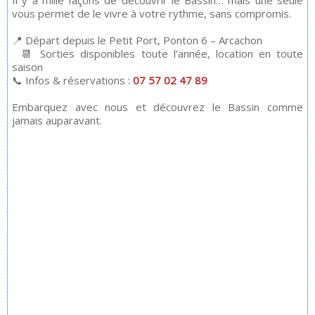
Il y a mille façons de découvrir le Bassin… mais une seule
vous permet de le vivre à votre rythme, sans compromis.
📍 Départ depuis le Petit Port, Ponton 6 – Arcachon
📆 Sorties disponibles toute l’année, location en toute
saison
📞 Infos & réservations :
07 57 02 47 89
Embarquez avec nous et découvrez le Bassin comme
jamais auparavant.