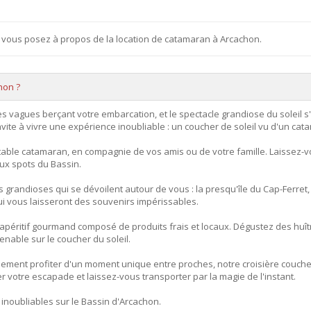
 vous posez à propos de la location de catamaran à Arcachon.
hon ?
es vagues berçant votre embarcation, et le spectacle grandiose du soleil 
ite à vivre une expérience inoubliable : un coucher de soleil vu d'un cata
able catamaran, en compagnie de vos amis ou de votre famille. Laissez-v
ux spots du Bassin.
 grandioses qui se dévoilent autour de vous : la presqu'île du Cap-Ferret, 
i vous laisseront des souvenirs impérissables.
éritif gourmand composé de produits frais et locaux. Dégustez des huîtr
enable sur le coucher du soleil.
ement profiter d'un moment unique entre proches, notre croisière couche
r votre escapade et laissez-vous transporter par la magie de l'instant.
inoubliables sur le Bassin d'Arcachon.