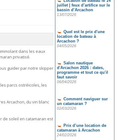
Location de bateau le 14
juillet | feux d’artifice sur le
bassin d’Arcachon
13/07/2026
Quel est le prix d'une
location de bateau à
Arcachon ?
04/05/2026
s'immolant dans les eaux
maran privatisé.
Salon nautique
ous guider par notre skipper
d'Arcachon 2026 : dates,
programme et tout ce qu'il
faut savoir
06/04/2026
les parcs ostréicoles, les
Comment naviguer sur
es Arcachon, du vin blanc
un catamaran ?
02/03/2026
r de soleil en catamaran est
Prix d’une location de
catamaran à Arcachon
24/02/2026