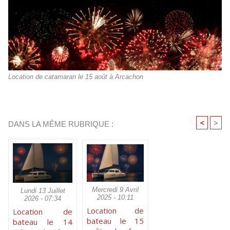
Location de catamaran le 15 août à Arcachon
<
>
DANS LA MÊME RUBRIQUE :
Mercredi 9 Avril
Lundi 13 Juillet
2025 - 10:11
2026 - 07:34
Location de
Location de
bateau le 15
bateau le 14