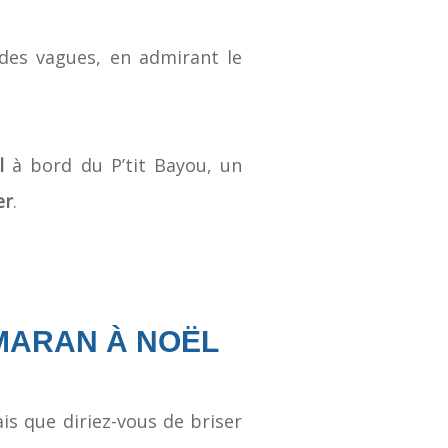
 des vagues, en admirant le
l
à bord du P’tit Bayou, un
er
.
MARAN À NOËL
s que diriez-vous de briser