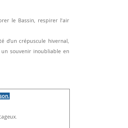
r le Bassin, respirer l'air
é d’un crépuscule hivernal,
un souvenir inoubliable en
son.
ntageux.