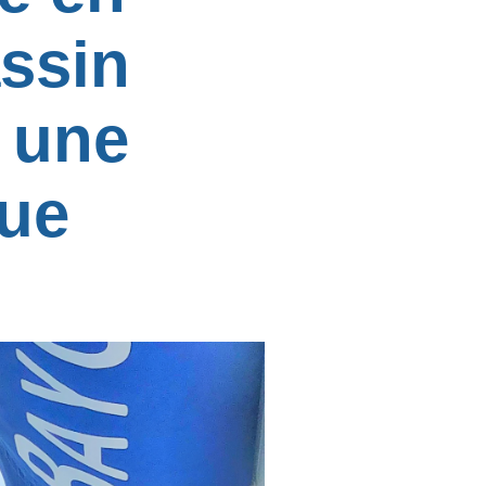
assin
 une
ue