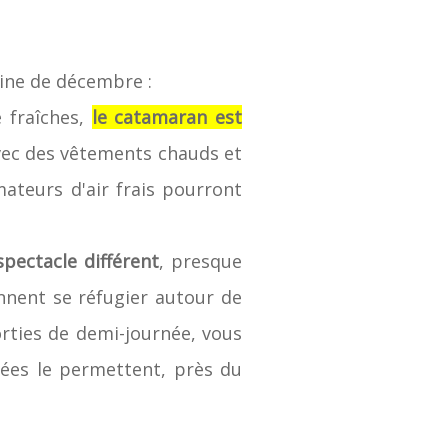
aine de décembre :
 fraîches,
le catamaran est
vec des vêtements chauds et
ateurs d'air frais pourront
pectacle différent
, presque
nnent se réfugier autour de
orties de demi-journée, vous
rées le permettent, près du